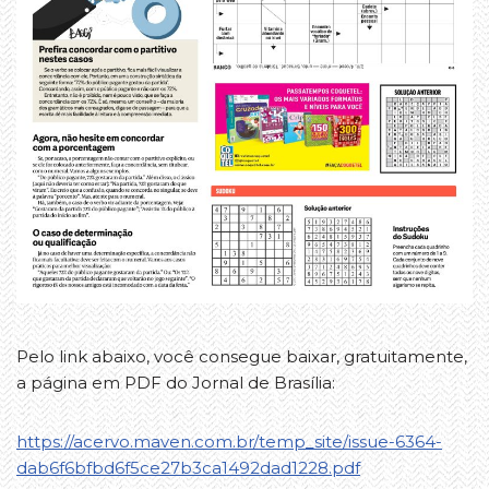
Pelo link abaixo, você consegue baixar, gratuitamente,
a página em PDF do Jornal de Brasília:
https://acervo.maven.com.br/temp_site/issue-6364-
dab6f6bfbd6f5ce27b3ca1492dad1228.pdf