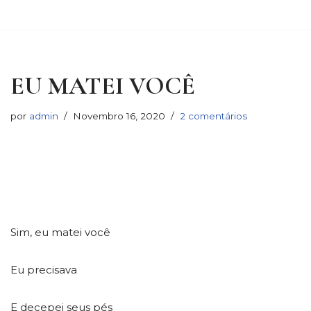
Avançar
para
o
EU MATEI VOCÊ
conteúdo
por
admin
Novembro 16, 2020
2 comentários
Sim, eu matei você
Eu precisava
E decepei seus pés