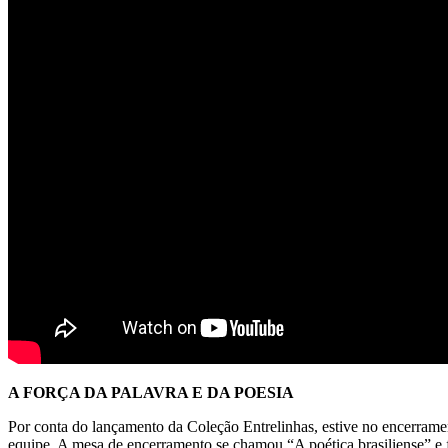
A FORÇA DA PALAVRA E DA POESIA
Por conta do lançamento da Coleção Entrelinhas, estive no encerram
equipe. A mesa de encerramento se chamou “A poética brasiliense” e 