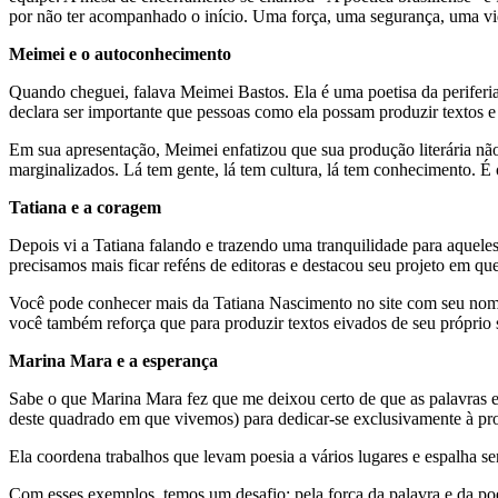
por não ter acompanhado o início. Uma força, uma segurança, uma vi
Meimei e o autoconhecimento
Quando cheguei, falava Meimei Bastos. Ela é uma poetisa da periferia
declara ser importante que pessoas como ela possam produzir textos 
Em sua apresentação, Meimei enfatizou que sua produção literária não
marginalizados. Lá tem gente, lá tem cultura, lá tem conhecimento. É 
Tatiana e a coragem
Depois vi a Tatiana falando e trazendo uma tranquilidade para aqueles
precisamos mais ficar reféns de editoras e destacou seu projeto em que
Você pode conhecer mais da Tatiana Nascimento no site com seu nome, 
você também reforça que para produzir textos eivados de seu próprio
Marina Mara e a esperança
Sabe o que Marina Mara fez que me deixou certo de que as palavras e
deste quadrado em que vivemos) para dedicar-se exclusivamente à prod
Ela coordena trabalhos que levam poesia a vários lugares e espalha se
Com esses exemplos, temos um desafio: pela força da palavra e da poe