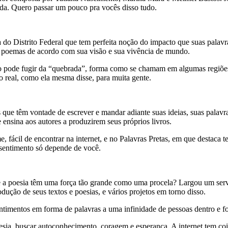
da. Quero passar um pouco pra vocês disso tudo.
 do Distrito Federal que tem perfeita noção do impacto que suas palav
e poemas de acordo com sua visão e sua vivência de mundo.
 pode fugir da “quebrada”, forma como se chamam em algumas regiões do
o real, como ela mesma disse, para muita gente.
 que têm vontade de escrever e mandar adiante suas ideias, suas palavr
 ensina aos autores a produzirem seus próprios livros.
fácil de encontrar na internet, e no Palavras Pretas, em que destaca te
 sentimento só depende de você.
 a poesia têm uma força tão grande como uma procela? Largou um serviço
ução de seus textos e poesias, e vários projetos em torno disso.
ntimentos em forma de palavras a uma infinidade de pessoas dentro e fo
sia, buscar autoconhecimento, coragem e esperança. A internet tem coisa