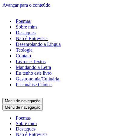
Avançar para o conteúdo
Poemas
Sobre mim
Destaques
Não é Entrevista
Desenrolando a Língua
Teologia
Contato
Livros e Textos
Mandando a Letra
Eu tenho este livro
Gastronomia/Culinária
Psicanálise Clínica
Menu de navegação
Menu de navegação
Poemas
Sobre mim
Destaques
Não é Entrevista