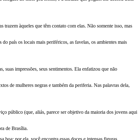
ras trazem àqueles que têm contato com elas. Não somente isso, mas
 país os locais mais periféricos, as favelas, os ambientes mais
as, suas impressões, seus sentimentos. Ela enfatizou que não
xtos de mulheres negras e também da periferia. Nas palavras dela,
 público (que, aliás, parece ser objetivo da maioria dos jovens aqui
ra de Brasília.
 boa: por ela, você encontra essas doces e intensas figuras