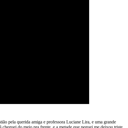
ião pela querida amiga e professora Luciane Lira, e uma grande
cheguei do meio pra frente, e a metade que peguei me deixou triste