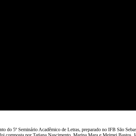
ento do 5º Seminário Acadêmico de Letras, preparado no IFB São Sebast
foi composta por Tatiana Nascimento, Marina Mara e Meimei Bastos. Já 