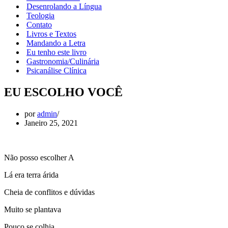
Desenrolando a Língua
Teologia
Contato
Livros e Textos
Mandando a Letra
Eu tenho este livro
Gastronomia/Culinária
Psicanálise Clínica
EU ESCOLHO VOCÊ
por
admin
Janeiro 25, 2021
Não posso escolher A
Lá era terra árida
Cheia de conflitos e dúvidas
Muito se plantava
Pouco se colhia