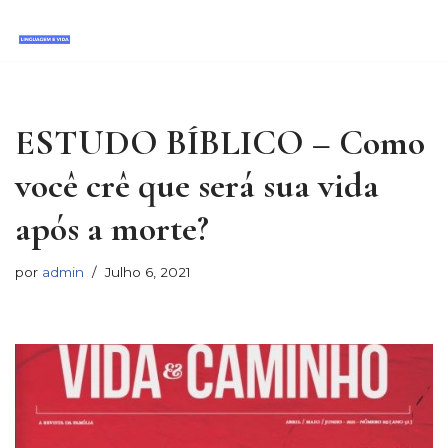
Avançar
para
o
conteúdo
ESTUDO BÍBLICO – Como
você crê que será sua vida
após a morte?
por
admin
Julho 6, 2021