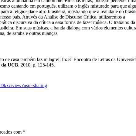
músicas a umbanda e o candomblé. Em suas letras, pode-se perceber uma
 mesmo cantando em português, utilizam o inglês misturado para que alg
ra a religiosidade afro-brasileira, mostrando que a realidade do brasil
osso país. Através da Análise de Discurso Crítica, utilizaremos a
rática discursiva da crítica a essa forma de fazer música. O trabalho da
asileira. Em suas músicas, a banda dialoga com vários elementos cultura
ina, de samba e outras nuanças.
o de casa também faz milagre!. In: 8º Encontro de Letras da Universi
as da UCB
, 2010. p. 125-145.
0Dkxc/view?usp=sharing
arcados com
*