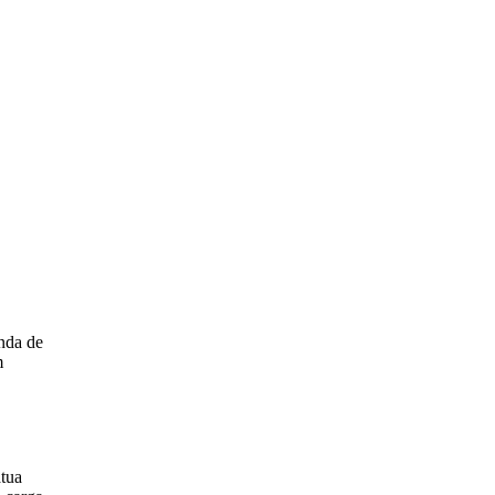
anda de
m
atua