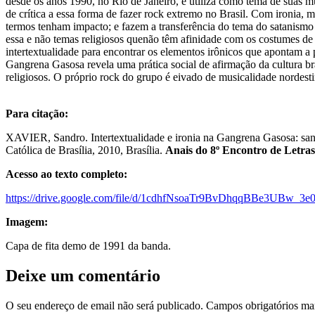
desde os anos 1990, no Rio de Janeiro, e utiliza como tema de suas 
de crítica a essa forma de fazer rock extremo no Brasil. Com ironia,
termos tenham impacto; e fazem a transferência do tema do satanismo pa
essa e não temas religiosos quenão têm afinidade com os costumes de n
intertextualidade para encontrar os elementos irônicos que apontam a p
Gangrena Gasosa revela uma prática social de afirmação da cultura br
religiosos. O próprio rock do grupo é eivado de musicalidade nordest
Para citação:
XAVIER, Sandro. Intertextualidade e ironia na Gangrena Gasosa: sant
Católica de Brasília, 2010, Brasília.
Anais do 8º Encontro de Letr
Acesso ao texto completo:
https://drive.google.com/file/d/1cdhfNsoaTr9BvDhqqBBe3UBw_3e
Imagem:
Capa de fita demo de 1991 da banda.
Deixe um comentário
O seu endereço de email não será publicado.
Campos obrigatórios m