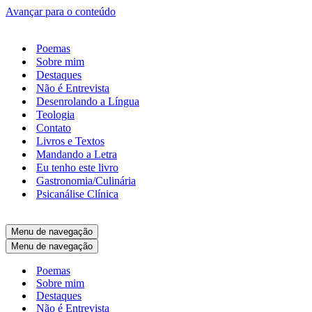
Avançar para o conteúdo
Poemas
Sobre mim
Destaques
Não é Entrevista
Desenrolando a Língua
Teologia
Contato
Livros e Textos
Mandando a Letra
Eu tenho este livro
Gastronomia/Culinária
Psicanálise Clínica
Menu de navegação
Menu de navegação
Poemas
Sobre mim
Destaques
Não é Entrevista