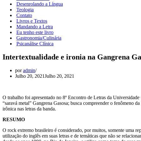
Desenrolando a Língua
Teologia
Contato
Livros e Textos
Mandando a Letra
Eu tenho este livro
Gastronomia/Culinária
Psicanálise Clínica
Intertextualidade e ironia na Gangrena Ga
por
admin
Julho 20, 2021
Julho 20, 2021
O trabalho foi apresentado no 8º Encontro de Letras da Universidade C
“saravá metal” Gangrena Gasosa; busca compreender o fenômeno da ir
irônica nas letras da banda.
RESUMO
O rock extremo brasileiro é considerado, por muitos, somente uma rep
utilização do inglês em suas letras e de temáticas que não se relaci