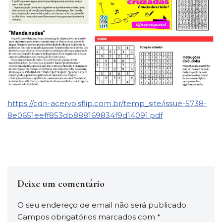
https://cdn-acervo.sflip.com.br/temp_site/issue-5738-
8e0651eeff853db888169834f9d14091.pdf
Deixe um comentário
O seu endereço de email não será publicado.
Campos obrigatórios marcados com
*