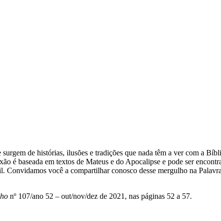
urgem de histórias, ilusões e tradições que nada têm a ver com a Bíbli
lexão é baseada em textos de Mateus e do Apocalipse e pode ser encontr
asil. Convidamos você a compartilhar conosco desse mergulho na Palavr
nho
nº 107/ano 52 – out/nov/dez de 2021, nas páginas 52 a 57.