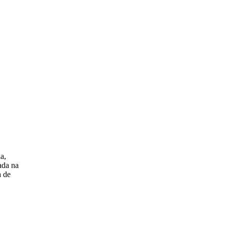
a,
ada na
a de