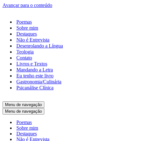
Avançar para o conteúdo
Poemas
Sobre mim
Destaques
Não é Entrevista
Desenrolando a Língua
Teologia
Contato
Livros e Textos
Mandando a Letra
Eu tenho este livro
Gastronomia/Culinária
Psicanálise Clínica
Menu de navegação
Menu de navegação
Poemas
Sobre mim
Destaques
Não é Entrevista