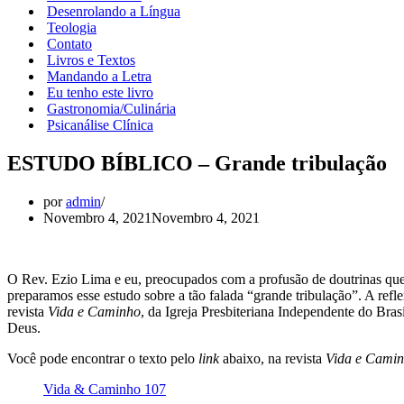
Desenrolando a Língua
Teologia
Contato
Livros e Textos
Mandando a Letra
Eu tenho este livro
Gastronomia/Culinária
Psicanálise Clínica
ESTUDO BÍBLICO – Grande tribulação
por
admin
Novembro 4, 2021
Novembro 4, 2021
O Rev. Ezio Lima e eu, preocupados com a profusão de doutrinas que s
preparamos esse estudo sobre a tão falada “grande tribulação”. A ref
revista
Vida e Caminho
, da Igreja Presbiteriana Independente do Br
Deus.
Você pode encontrar o texto pelo
link
abaixo, na revista
Vida e Cami
Vida & Caminho 107