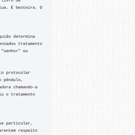
livro de 
ua. É besteira. O 
uião determina 
nsados tratamento 
“senhor” ou 
o protocolar 
 pêndulo, 
dora chamando-a 
u o tratamento 
e particular, 
rentem respeito 