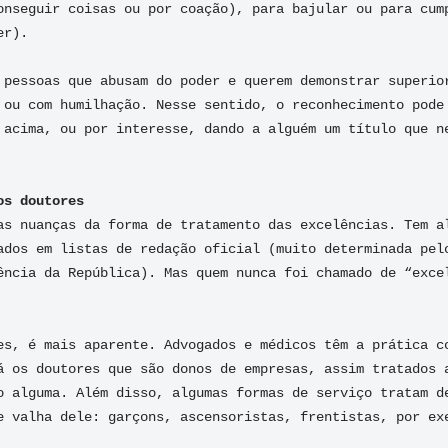
onseguir coisas ou por coação), para bajular ou para cump
r).

 pessoas que abusam do poder e querem demonstrar superior
 ou com humilhação. Nesse sentido, o reconhecimento pode 
 acima, ou por interesse, dando a alguém um título que ne
as nuanças da forma de tratamento das excelências. Tem al
ados em listas de redação oficial (muito determinada pelo
ência da República). Mas quem nunca foi chamado de “excel
es, é mais aparente. Advogados e médicos têm a prática co
á os doutores que são donos de empresas, assim tratados a
o alguma. Além disso, algumas formas de serviço tratam de
e valha dele: garçons, ascensoristas, frentistas, por exe