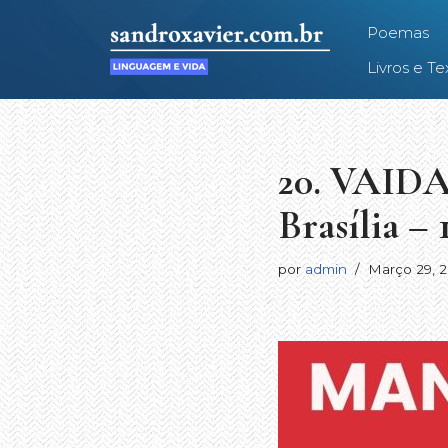
Poemas
Avançar
Livros e Te
para
o
conteúdo
20. VAID
Brasília – 
por
admin
Março 29, 