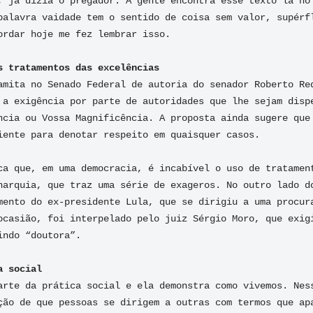
, já dizia o pregador. A gente encontra esse texto lá no 
palavra vaidade tem o sentido de coisa sem valor, supérfl
ordar hoje me fez lembrar isso.

amita no Senado Federal de autoria do senador Roberto Req
 a exigência por parte de autoridades que lhe sejam dispe
ncia ou Vossa Magnificência. A proposta ainda sugere que 
iente para denotar respeito em quaisquer casos.

ca que, em uma democracia, é incabível o uso de tratament
narquia, que traz uma série de exageros. No outro lado do
mento do ex-presidente Lula, que se dirigiu a uma procura
ocasião, foi interpelado pelo juiz Sérgio Moro, que exigi
ndo “doutora”.

arte da prática social e ela demonstra como vivemos. Ness
ção de que pessoas se dirigem a outras com termos que apa