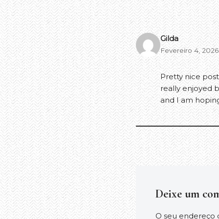
Gilda
Fevereiro 4, 202
Pretty nice post
really enjoyed b
and I am hopin
Deixe um com
O seu endereço d