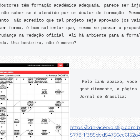
doutores têm formação acadêmica adequada, parece ser inju
 não saber se é atendido por um doutor de formação. Mesmo
ento. Não acredito que tal projeto seja aprovado (os vaid
uer forma, é bom salientar que, mesmo se passar a propost
mudança na redação oficial. Ali há ambiente para a formal
 Pelo 
link 
abaixo, você 
gratuitamente, a página 
Jornal de Brasília:

https://cdn-acervo.sflip.com.
5778-1f385ded54756cc6152a