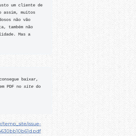
sto um cliente de 
 assim, muitos 
osos não vão 
a, também não 
idade. Mas a 
consegue baixar, 
em PDF no 
site
 do 
br/temp_site/issue-
4630bb10b61d.pdf