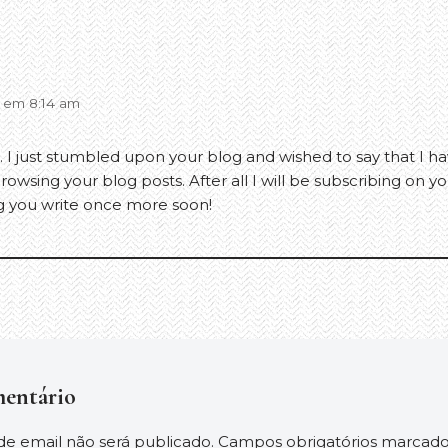
6 em 8:14 am
. I just stumbled upon your blog and wished to say that I h
rowsing your blog posts. After all I will be subscribing on y
g you write once more soon!
entário
e email não será publicado.
Campos obrigatórios marcad