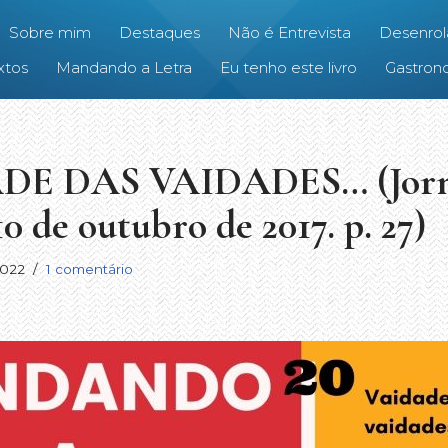
Sobre mim
Destaques
Não é Entrevista
Desenrol
xtos
Mandando a Letra
Eu tenho este livro
Gastrono
ADE DAS VAIDADES… (Jorn
10 de outubro de 2017. p. 27)
2022
1 comentário