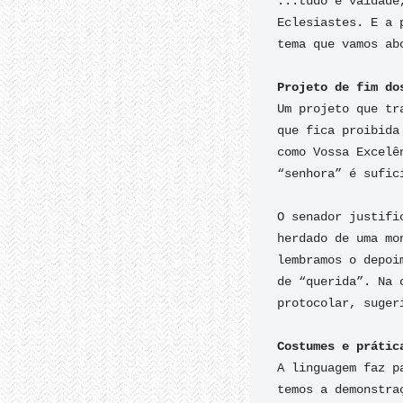
...tudo é vaidade
Eclesiastes. E a 
tema que vamos ab
Um projeto que tr
que fica proibida
como Vossa Excelê
“senhora” é sufic
O senador justifi
herdado de uma mo
lembramos o depoi
de “querida”. Na 
protocolar, sugeri
A linguagem faz p
temos a demonstra