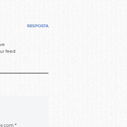
RESPOSTA
ave
our feed
os com
*