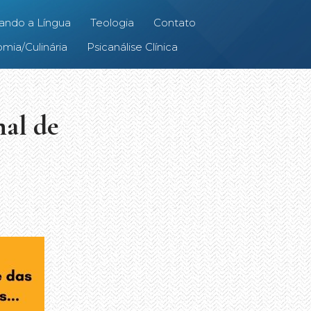
ando a Língua
Teologia
Contato
mia/Culinária
Psicanálise Clínica
al de