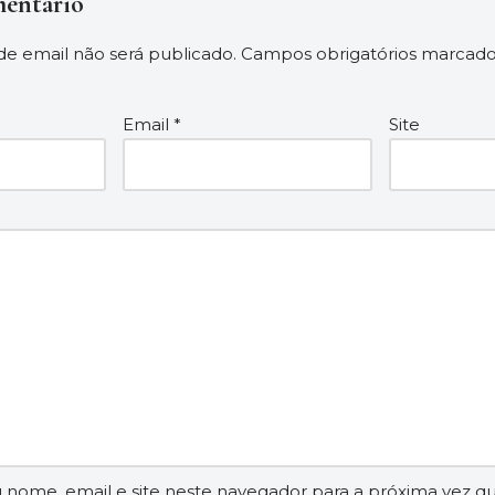
entário
e email não será publicado.
Campos obrigatórios marcad
Email
*
Site
nome, email e site neste navegador para a próxima vez q