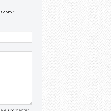
os com
*
ue eu comentar.