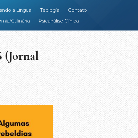
ando a Língua
Teologia
Contato
mia/Culinária
Psicanálise Clínica
(Jornal