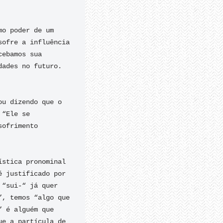
o poder de um 
ofre a influência 
ebamos sua 
ades no futuro.

u dizendo que o 
“Ele se 
ofrimento 
stica pronominal 
 justificado por 
“sui-“ já quer 
, temos “algo que 
 é alguém que 
e a partícula de 