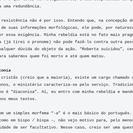
 uma redundância.

 resistência não é por isso. Entendo que, na concepção do
 de suas informações morfológicas, ele pode, por natureza
or essa exigência. Minha rebeldia está no fato mais pragm
a (já tirei o pronome) não pode fazê-lo contra outra pess
ualquer dúvida do objeto da ação. “Roberta suicidou”, cer
ara sabermos quem foi morto e até quem matou.

conia
 cristãs (creio que a maioria), existe um cargo chamado d
onos, o ministério caracteriza-se pelo serviço. Tradicion
no é “diaconisa”. Aí, eu entro com minha rebeldia e mando
os meus textos.

om um simples morfema “-a” é o mais básico do português. 
como em bispo / bispa –, não vejo motivo para, pelo menos
idade de ser facultativo. Nesse caso, creio ser uma quest