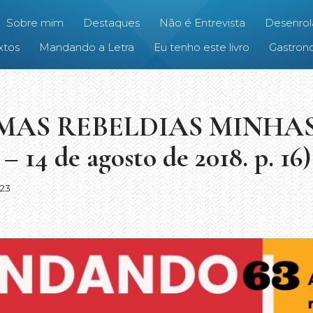
Sobre mim
Destaques
Não é Entrevista
Desenrol
xtos
Mandando a Letra
Eu tenho este livro
Gastrono
MAS REBELDIAS MINHAS 
 – 14 de agosto de 2018. p. 16)
23