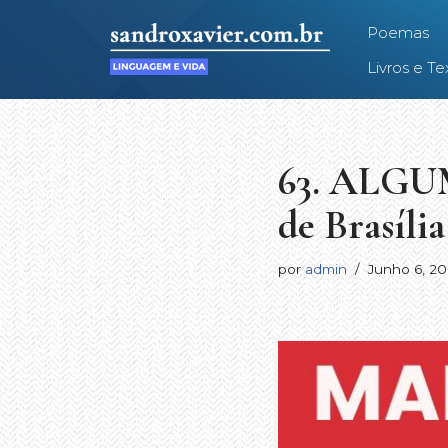
Poemas
Avançar
Livros e Te
para
o
conteúdo
63. ALGU
de Brasília
por
admin
Junho 6, 20