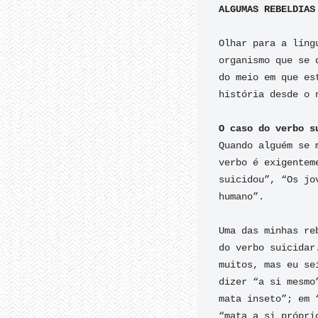
Olhar para a líng
organismo que se 
do meio em que es
história desde o 
O caso do verbo s
Quando alguém se 
verbo é exigentem
suicidou”, “Os jo
humano”.

Uma das minhas re
do verbo suicidar
muitos, mas eu se
dizer “a si mesmo
mata inseto”; em 
“mata a si própri