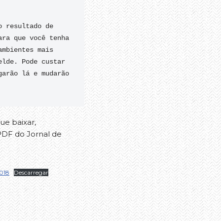
 resultado de 
ra que você tenha 
mbientes mais 
lde. Pode custar 
arão lá e mudarão 
ue baixar,
PDF do Jornal de
018
Descarregar