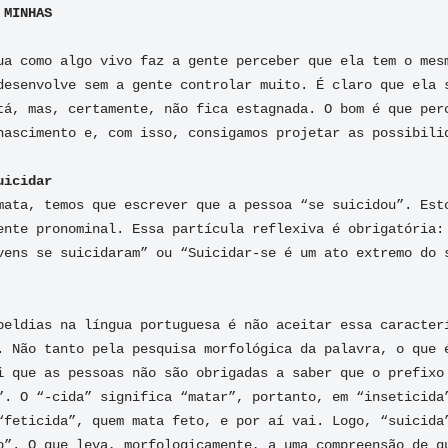
ua como algo vivo faz a gente perceber que ela tem o mesm
desenvolve sem a gente controlar muito. É claro que ela s
tá, mas, certamente, não fica estagnada. O bom é que perc
nascimento e, com isso, consigamos projetar as possibilid
uicidar
mata, temos que escrever que a pessoa “se suicidou”. Esto
ente pronominal. Essa partícula reflexiva é obrigatória: 
vens se suicidaram” ou “Suicidar-se é um ato extremo do s
beldias na língua portuguesa é não aceitar essa caracterí
. Não tanto pela pesquisa morfológica da palavra, o que é
i que as pessoas não são obrigadas a saber que o prefixo 
”. O “-cida” significa “matar”, portanto, em “inseticida”
“feticida”, quem mata feto, e por aí vai. Logo, “suicida”
o”. O que leva, morfologicamente, a uma compreensão de qu