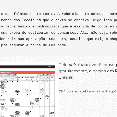
 o que falamos neste texto. A rebeldia está colocada como
imento dos locais em que o texto se encaixa. Digo isso pa
ma regra básica e padronizada que é exigida de todos em a
 uma prova de vestibular ou concursos. Ali, não seja rebe
destruir sua aprovação. Uma hora, aqueles que exigem cheg
Pelo
link
abaixo, você conseg
gratuitamente, a página em 
Brasília:
63-Algumas-rebeldias-minhas-14ago2