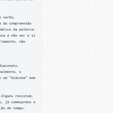
 verbo, 
 da compreensão 
ático da palavra: 
oa a não ser a si 
tamente, não 
iaconato. 
almente, o 
 um “diácona” bem 
Alguns resistem, 
, já começarmos a 
ão de tempo.
