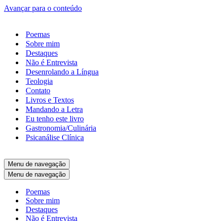
Avançar para o conteúdo
Poemas
Sobre mim
Destaques
Não é Entrevista
Desenrolando a Língua
Teologia
Contato
Livros e Textos
Mandando a Letra
Eu tenho este livro
Gastronomia/Culinária
Psicanálise Clínica
Menu de navegação
Menu de navegação
Poemas
Sobre mim
Destaques
Não é Entrevista