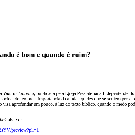
do é bom e quando é ruim?
ta
Vida e Caminho
, publicada pela Igreja Presbiteriana Indepentende do
sociedade lembra a importância da ajuda àqueles que se sentem pressi
studo visa aprofundar um pouco, à luz do texto bíblico, quando o medo pod
link
abaixo:
2sYV/preview?pli=1