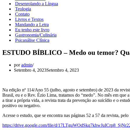
Desenrolando a Língua
Teologia
Contato
Livros e Textos
Mandando a Letra
Eu tenho este livro
Gastronomia/Culinária
Psicanálise Clínica
ESTUDO BÍBLICO – Medo ou temor? Quan
por
admin
Setembro 4, 2023
Setembro 4, 2023
Na edição nº 114/Ano 55 (julho, agosto e setembro) de 2023 da revis
Brasil, eu e o Rev. Ézio Lima, tratamos do “medo”. No mês em que a 
a tirar a própria vida, a revista trata da prevenção ao suicídio e o e
positivo ou negativo.
Acesse o estudo, que se encontra nas páginas 52 a 57 da revista, pelo
https://drive.google.com/file/d/17LTguWOdSkq7khwJuICrp8_SjNr2