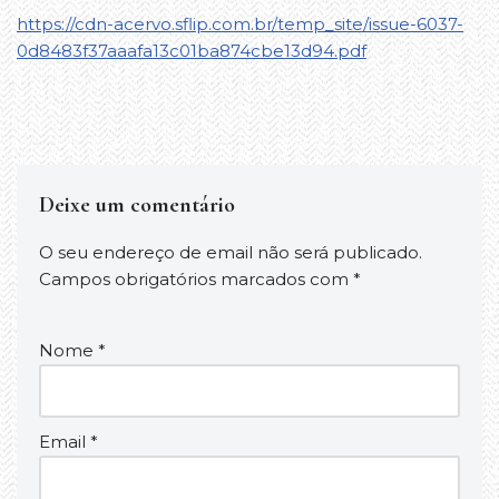
https://cdn-acervo.sflip.com.br/temp_site/issue-6037-
0d8483f37aaafa13c01ba874cbe13d94.pdf
Deixe um comentário
O seu endereço de email não será publicado.
Campos obrigatórios marcados com
*
Nome
*
Email
*