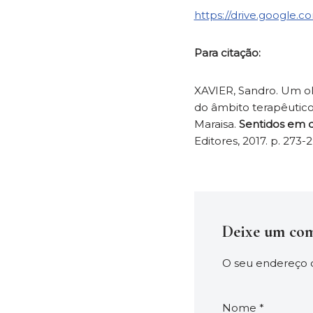
https://drive.google
Para citação:
XAVIER, Sandro. Um olh
do âmbito terapêutic
Maraisa.
Sentidos em d
Editores, 2017. p. 273-2
Deixe um com
O seu endereço d
Nome
*