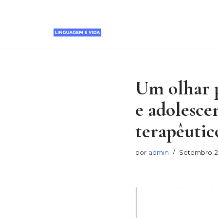
Poemas
Avançar
Livros e Te
para
o
conteúdo
Um olhar p
e adolesce
terapêutic
por
admin
Setembro 2