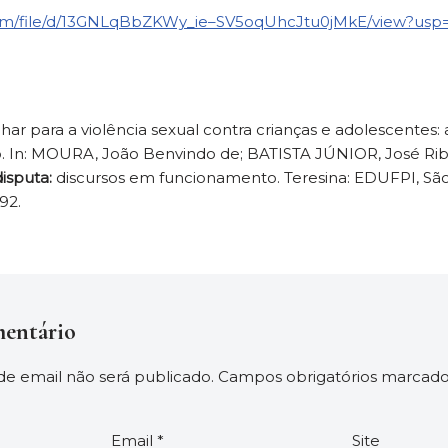
.com/file/d/13GNLqBbZKWy_ie–SV5oqUhcJtu0jMkE/view?usp=
ar para a violência sexual contra crianças e adolescentes: 
o. In: MOURA, João Benvindo de; BATISTA JÚNIOR, José Ri
isputa:
discursos em funcionamento. Teresina: EDUFPI, São
92.
entário
e email não será publicado.
Campos obrigatórios marcad
Email
*
Site