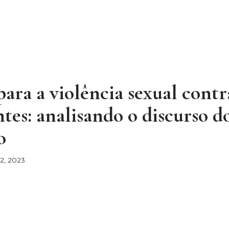
Sobre mim
Destaques
Não é Entrevista
Desenrol
xtos
Mandando a Letra
Eu tenho este livro
Gastrono
ara a violência sexual contr
ntes: analisando o discurso 
o
2, 2023