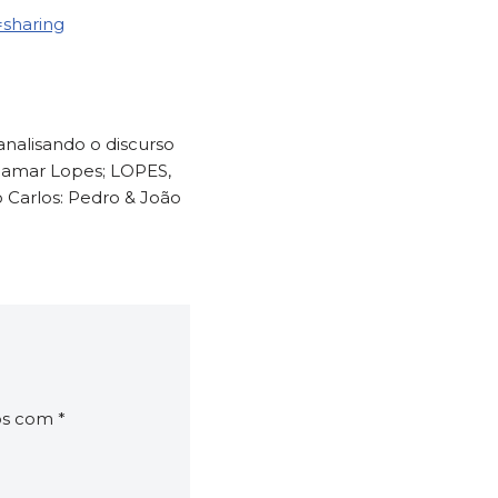
sharing
analisando o discurso
bamar Lopes; LOPES,
 Carlos: Pedro & João
os com
*