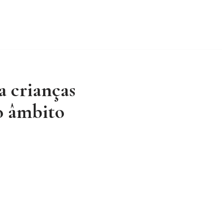
ando a Língua
Teologia
Contato
mia/Culinária
Psicanálise Clínica
a crianças
do âmbito