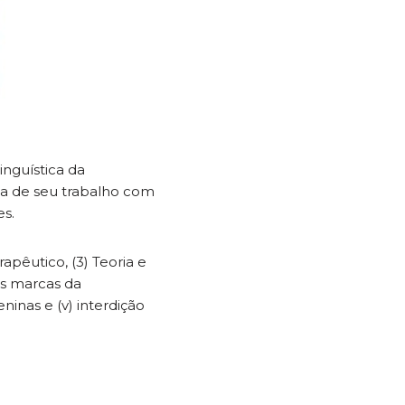
inguística da
rta de seu trabalho com
es.
rapêutico, (3) Teoria e
 as marcas da
ninas e (v) interdição