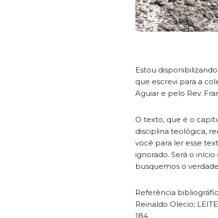
Estou disponibilizando 
que escrevi para a co
Aguiar e pelo Rev. Fra
O texto, que é o capít
disciplina teológica, r
você para ler esse te
ignorado. Será o iníc
busquemos o verdadeir
Referência bibliográfic
Reinaldo Olecio; LEITE
184.