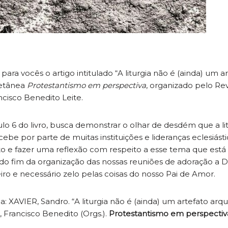
para vocês o artigo intitulado “A liturgia não é (ainda) um a
letânea
Protestantismo em perspectiva
, organizado pelo Rev
ncisco Benedito Leite.
ulo 6 do livro, busca demonstrar o olhar de desdém que a l
ecebe por parte de muitas instituições e lideranças eclesiásti
xto e fazer uma reflexão com respeito a esse tema que está
io do fim da organização das nossas reuniões de adoração 
o e necessário zelo pelas coisas do nosso Pai de Amor.
a: XAVIER, Sandro. “A liturgia não é (ainda) um artefato arq
, Francisco Benedito (Orgs.).
Protestantismo em perspectiv