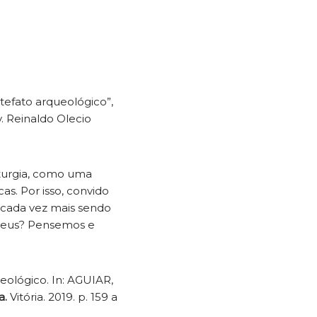
rtefato arqueológico”,
. Reinaldo Olecio
iturgia, como uma
cas. Por isso, convido
 cada vez mais sendo
a Deus? Pensemos e
ueológico. In: AGUIAR,
a.
Vitória. 2019. p. 159 a