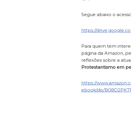
Segue abaixo o acesso
https://drive.google
Para quem tem interes
página da Amazon, p
reflexões sobre a atua
Protestantismo em pe
https://www.amazon.c
ebook/dp/B08D2PK7