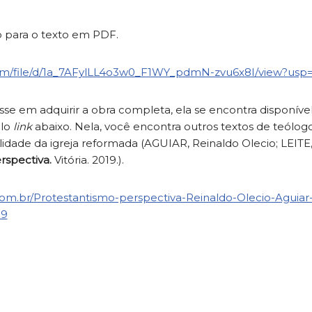
 para o texto em PDF.
.com/file/d/1a_7AFylLL4o3w0_F1WY_pdmN-zvu6x8I/view?usp=
se em adquirir a obra completa, ela se encontra disponível
elo
link
abaixo. Nela, você encontra outros textos de teólog
lidade da igreja reformada (AGUIAR, Reinaldo Olecio; LEITE
rspectiva.
Vitória. 2019.).
om.br/Protestantismo-perspectiva-Reinaldo-Olecio-Aguiar
19