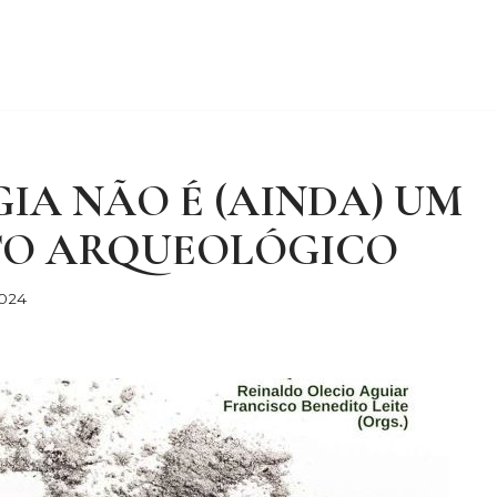
Sobre mim
Destaques
Não é Entrevista
Desenrol
xtos
Mandando a Letra
Eu tenho este livro
Gastrono
GIA NÃO É (AINDA) UM
TO ARQUEOLÓGICO
2024