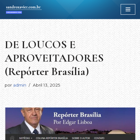
Avançar
para
o
conteúdo
DE LOUCOS E
APROVEITADORES
(Repórter Brasília)
por
admin
Abril 13, 2025